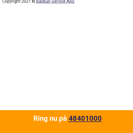
Copyright 2021 ©
Backup-Service ApS
Back
To
Top
Ring nu på
48401000