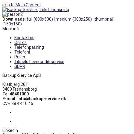
skip to Main Content
Open
Mobile
Downloads
:
full (600x500)
|
medium (300x250)
|
thumbnail
Menu
(150x150)
Mere info
Kontakt os
Om os
Telefonpasning
Telefoni
Priser
Tilmeld Leverandørservice
GDPR
Backup-Service ApS
Kratbjerg 201
3480 Fredensborg
Tel 48401000
E-mail: info@backup-service.dk
CVR 38 48 10 45
Facebook
LinkedIn
LinkedIn