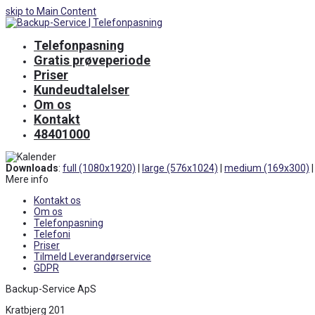
skip to Main Content
Telefonpasning
Gratis prøveperiode
Priser
Kundeudtalelser
Om os
Kontakt
48401000
Downloads
:
full (1080x1920)
|
large (576x1024)
|
medium (169x300)
Mere info
Kontakt os
Om os
Telefonpasning
Telefoni
Priser
Tilmeld Leverandørservice
GDPR
Backup-Service ApS
Kratbjerg 201