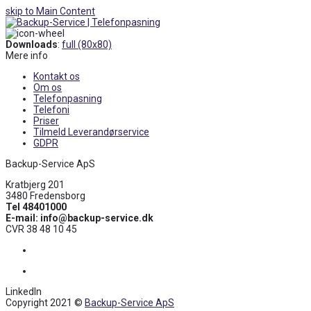
skip to Main Content
Open
Mobile
Downloads
:
full (80x80)
Menu
Mere info
Kontakt os
Om os
Telefonpasning
Telefoni
Priser
Tilmeld Leverandørservice
GDPR
Backup-Service ApS
Kratbjerg 201
3480 Fredensborg
Tel 48401000
E-mail: info@backup-service.dk
CVR 38 48 10 45
Facebook
LinkedIn
LinkedIn
Copyright 2021 ©
Backup-Service ApS