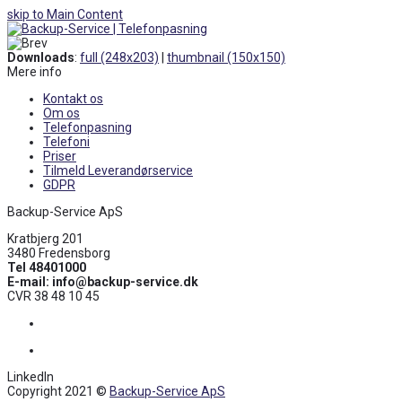
skip to Main Content
Open
Mobile
Downloads
:
full (248x203)
|
thumbnail (150x150)
Menu
Mere info
Kontakt os
Om os
Telefonpasning
Telefoni
Priser
Tilmeld Leverandørservice
GDPR
Backup-Service ApS
Kratbjerg 201
3480 Fredensborg
Tel 48401000
E-mail: info@backup-service.dk
CVR 38 48 10 45
Facebook
LinkedIn
LinkedIn
Copyright 2021 ©
Backup-Service ApS