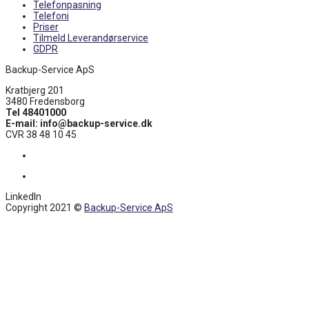
Telefonpasning
Telefoni
Priser
Tilmeld Leverandørservice
GDPR
Backup-Service ApS
Kratbjerg 201
3480 Fredensborg
Tel 48401000
E-mail: info@backup-service.dk
CVR 38 48 10 45
Facebook
LinkedIn
LinkedIn
Copyright 2021 ©
Backup-Service ApS
Back
To
Top