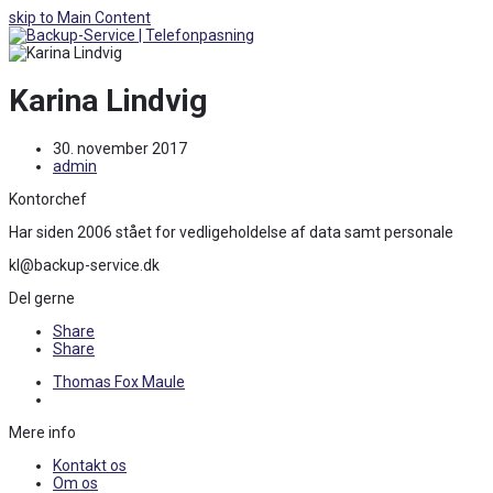
skip to Main Content
Open
Mobile
Menu
Karina Lindvig
30. november 2017
admin
Kontorchef
Har siden 2006 stået for vedligeholdelse af data samt personale
kl@backup-service.dk
Del gerne
Share
Share
previous
Thomas Fox Maule
post:
Mere info
Kontakt os
Om os