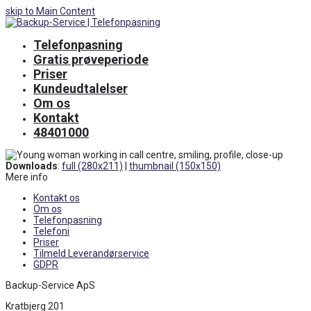
skip to Main Content
Telefonpasning
Gratis prøveperiode
Priser
Kundeudtalelser
Om os
Kontakt
48401000
Downloads
:
full (280x211)
|
thumbnail (150x150)
Mere info
Kontakt os
Om os
Telefonpasning
Telefoni
Priser
Tilmeld Leverandørservice
GDPR
Backup-Service ApS
Kratbjerg 201